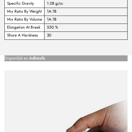
Specific Gravity
1.08 g/cc
Mix Ratio By Weight
1A:1B
Mix Ratio By Volume
1A:1B
Elongation At Break
550 %
Shore A Hardness
30
Disponible en
Adhésifs