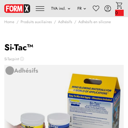
0
Home
Produits auxiliaires
Adhésifs
Adhésifs en silicone
Si-Tac™
SiTacpint
ⓘ
Adhésifs