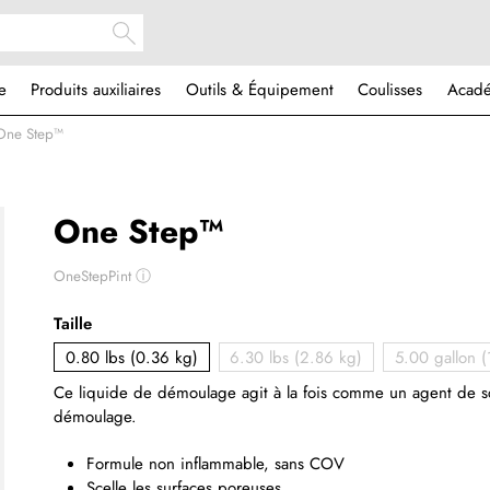
e
Produits auxiliaires
Outils & Équipement
Coulisses
Acad
One Step™
One Step™
OneStepPint
ⓘ
Taille
0.80 lbs (0.36 kg)
6.30 lbs (2.86 kg)
5.00 gallon (
Ce liquide de démoulage agit à la fois comme un agent de s
démoulage.
Formule non inflammable, sans COV
Scelle les surfaces poreuses