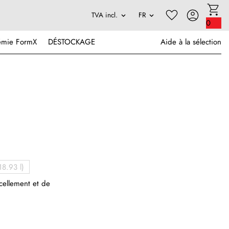
0
émie FormX
DÉSTOCKAGE
Aide à la sélection
18.93 l)
cellement et de