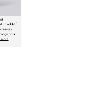
n)
st un additif
s résines
t conçu pour
 more