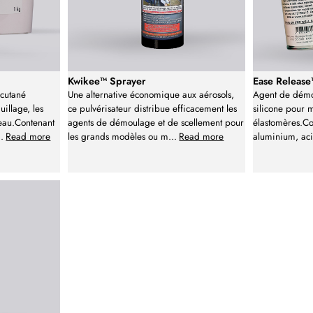
Kwikee™ Sprayer
Ease Releas
 cutané
Une alternative économique aux aérosols,
Agent de démo
uillage, les
ce pulvérisateur distribue efficacement les
silicone pour 
peau.Contenant
agents de démoulage et de scellement pour
élastomères.Co
..
Read more
les grands modèles ou m
...
Read more
aluminium, aci