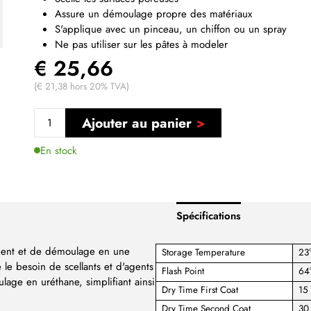
Assure un démoulage propre des matériaux
S'applique avec un pinceau, un chiffon ou un spray
Ne pas utiliser sur les pâtes à modeler
€ 25,66
(€ 21,38 hors 20% TVA)
Ajouter au panier
En stock
Spécifications
ement et de démoulage en une
Storage Temperature
23
le besoin de scellants et d'agents
Flash Point
64
age en uréthane, simplifiant ainsi
Dry Time First Coat
15
Dry Time Second Coat
30