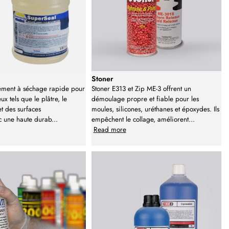
Stoner
lement à séchage rapide pour
Stoner E313 et Zip ME-3 offrent un
x tels que le plâtre, le
démoulage propre et fiable pour les
et des surfaces
moules, silicones, uréthanes et époxydes. Ils
ec une haute durab
...
empêchent le collage, améliorent
...
Read more