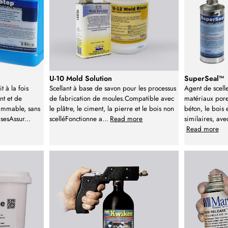
U-10 Mold Solution
SuperSeal™
 à la fois
Scellant à base de savon pour les processus
Agent de scel
t et de
de fabrication de moules.Compatible avec
matériaux poreu
ammable, sans
le plâtre, le ciment, la pierre et le bois non
béton, le bois 
usesAssur
...
scelléFonctionne a
...
Read more
similaires, av
Read more