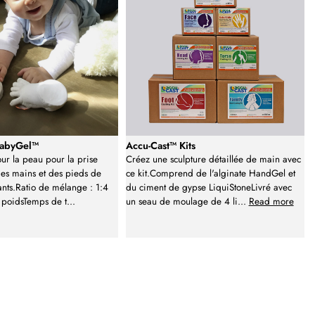
BabyGel™
Accu-Cast™ Kits
our la peau pour la prise
Créez une sculpture détaillée de main avec
es mains et des pieds de
ce kit.Comprend de l'alginate HandGel et
ants.Ratio de mélange : 1:4
du ciment de gypse LiquiStoneLivré avec
 poidsTemps de t
...
un seau de moulage de 4 li
...
Read more