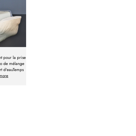
t pour la prise
tio de mélange
art d'eauTemps
more