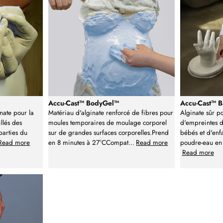
Accu-Cast™ BodyGel™
Accu-Cast™ 
nate pour la
Matériau d'alginate renforcé de fibres pour
Alginate sûr p
llés des
moules temporaires de moulage corporel
d'empreintes d
parties du
sur de grandes surfaces corporelles.Prend
bébés et d'enf
Read more
en 8 minutes à 27°CCompat
...
Read more
poudre-eau en
Read more