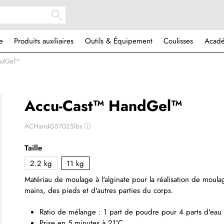
e
Produits auxiliaires
Outils & Équipement
Coulisses
Acad
ndGel™
Accu-Cast™ HandGel™
ACHandG57025lbs
ⓘ
Taille
2.2 kg
11 kg
Matériau de moulage à l'alginate pour la réalisation de moula
mains, des pieds et d'autres parties du corps
.
Ratio de mélange : 1 part de poudre pour 4 parts d'eau
Prise en 5 minutes à 21°C