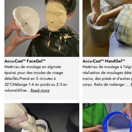
Accu-Cast™ FaceGel™
Accu-Cast™ HandGel™
Matériau de moulage en alginate
Matériau de moulage à l'algi
épaissi pour des moules de visage
réalisation de moulages détai
détaillés.Prend en 5 minutes à
mains, des pieds et d'autres 
32°CMélange 1:4 en poids ou 2:3 en
corps. Ratio de mélange :
...
volumeUtilise
...
Read more