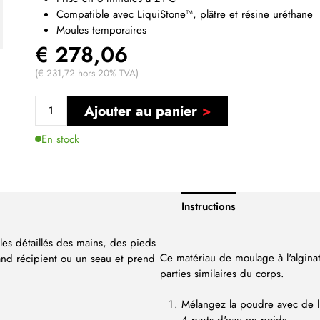
Compatible avec LiquiStone™, plâtre et résine uréthane
Moules temporaires
€ 278,06
(€ 231,72 hors 20% TVA)
Ajouter au panier
En stock
Instructions
es détaillés des mains, des pieds
Ce matériau de moulage à l'alginat
grand récipient ou un seau et prend
parties similaires du corps.
Mélangez la poudre avec de l'