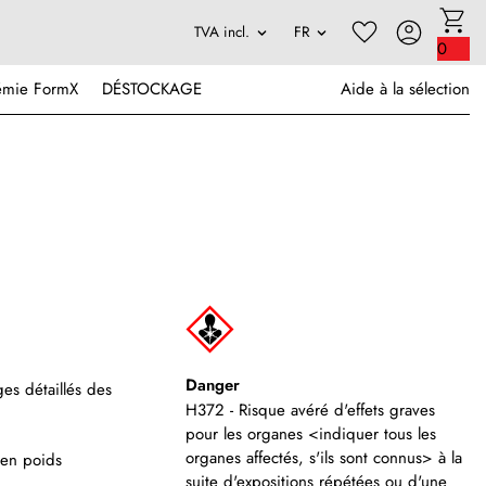
0
émie FormX
DÉSTOCKAGE
Aide à la sélection
Danger
ges détaillés
des
H372 - Risque avéré d'effets graves
pour les organes <indiquer tous les
organes affectés, s'ils sont connus> à la
 en poids
suite d'expositions répétées ou d'une