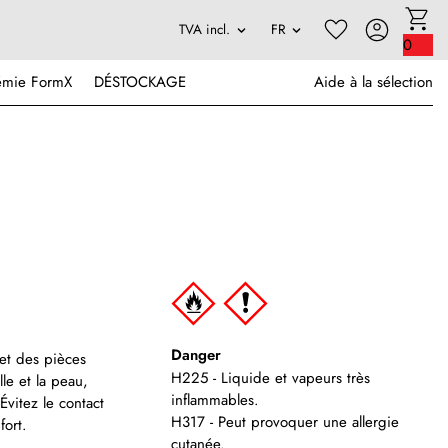
0
émie FormX
DÉSTOCKAGE
Aide à la sélection
Danger
 et des pièces
H225 - Liquide et vapeurs très
lle et la peau,
inflammables.
vitez le contact
H317 - Peut provoquer une allergie
fort.
cutanée.