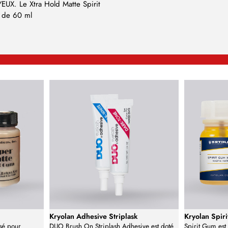
UX. Le Xtra Hold Matte Spirit
e de 60 ml
Kryolan Adhesive Striplask
Kryolan Spir
isé pour
DUO Brush On Striplash Adhesive est doté
Spirit Gum est