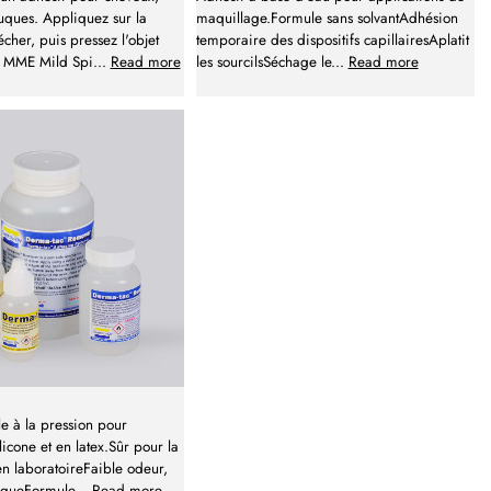
uques. Appliquez sur la
maquillage.Formule sans solvantAdhésion
écher, puis pressez l'objet
temporaire des dispositifs capillairesAplatit
ez MME Mild Spi
...
Read more
les sourcilsSéchage le
...
Read more
le à la pression pour
licone et en latex.Sûr pour la
en laboratoireFaible odeur,
tiqueFormule
...
Read more