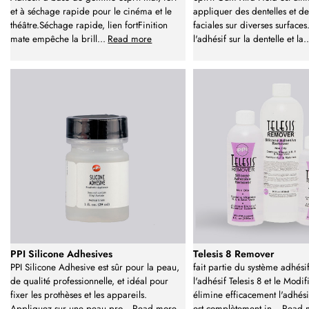
et à séchage rapide pour le cinéma et le
appliquer des dentelles et de
théâtre.Séchage rapide, lien fortFinition
faciales sur diverses surface
mate empêche la brill
...
Read more
l'adhésif sur la dentelle et la
.
PPI Silicone Adhesives
Telesis 8 Remover
PPI Silicone Adhesive est sûr pour la peau,
fait partie du système adhés
de qualité professionnelle, et idéal pour
l'adhésif Telesis 8 et le Modifi
fixer les prothèses et les appareils.
élimine efficacement l'adhési
Appliquez sur une peau pro
...
Read more
est complètement in
...
Read 