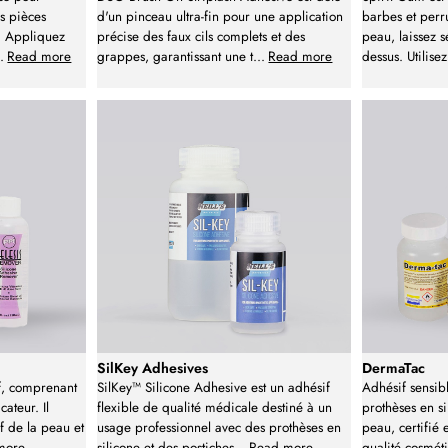
s pièces
d'un pinceau ultra-fin pour une application
barbes et perr
s. Appliquez
précise des faux cils complets et des
peau, laissez s
..
Read more
grappes, garantissant une t
...
Read more
dessus. Utilis
SilKey Adhesives
DermaTac
if, comprenant
SilKey™ Silicone Adhesive est un adhésif
Adhésif sensib
cateur. Il
flexible de qualité médicale destiné à un
prothèses en si
f de la peau et
usage professionnel avec des prothèses en
peau, certifié 
more
silicone et des postiches
...
Read more
qualité cosmé