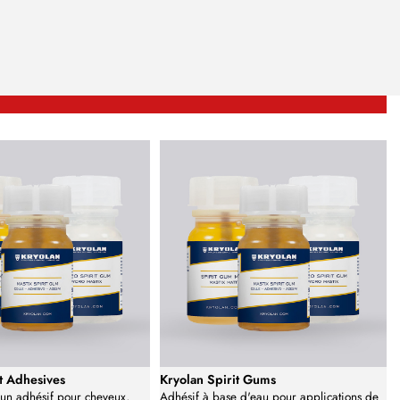
it Adhesives
Kryolan Spirit Gums
 un adhésif pour cheveux,
Adhésif à base d'eau pour applications de