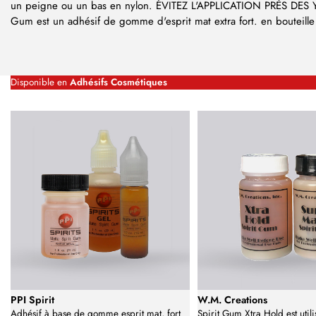
un peigne ou un bas en nylon. ÉVITEZ L'APPLICATION PRÈS DES YE
Gum est un adhésif de gomme d'esprit mat extra fort. en bouteill
Disponible en
Adhésifs Cosmétiques
PPI Spirit
W.M. Creations
Adhésif à base de gomme esprit mat, fort
Spirit Gum Xtra Hold est util